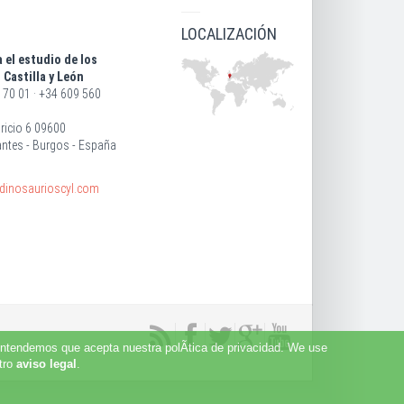
LOCALIZACIÓN
 el estudio de los
 Castilla y León
 70 01 · +34 609 560
ricio 6 09600
antes - Burgos - España
dinosaurioscyl.com
 entendemos que acepta nuestra polÃ­tica de privacidad. We use
stro
aviso legal
.