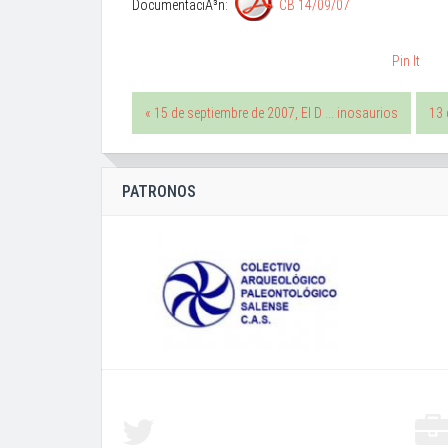
DocumentaciÃ³n:
CB 14/09/07
Pin It
« 15 de septiembre de 2007, El D ... inosaurios
13 
PATRONOS