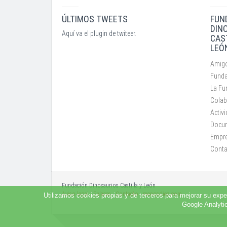
ÚLTIMOS TWEETS
FUN
DIN
Aquí va el plugin de twiteer.
CAS
LEÓ
Amigo
Funda
La Fu
Colab
Activ
Docu
Empr
Conta
Fundación Dinosaurios Castilla y León
Aviso legal
·
Enlaces
·
Contacto
·
menosdiez.com
Utilizamos cookies propias y de terceros para mejorar su expe
Google Analytic