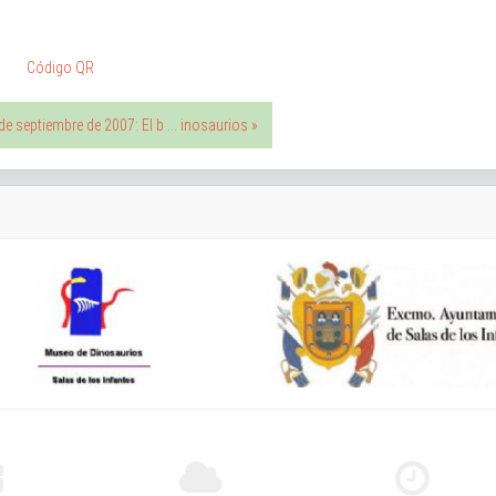
Código QR
de septiembre de 2007: El b ... inosaurios »