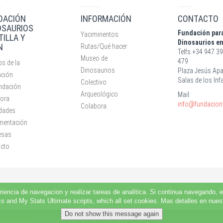
DACIÓN
INFORMACIÓN
CONTACTO
OSAURIOS
Fundación para
Yaciminentos
TILLA Y
Dinosaurios en
N
Rutas/Qué hacer
Telfs.+34 947 39
Museo de
479
s de la
Dinosaurios
Plaza Jesús Apa
ción
Salas de los Inf
Colectivo
ndación
Arqueológico
Mail:
ora
info@fundacion
Colabora
idades
mentación
esas
cto
riencia de navegacion y realizar tareas de analitica. Si continua navegando,
s and My Stats Ultimate scripts, which all set cookies. Mas detalles en nue