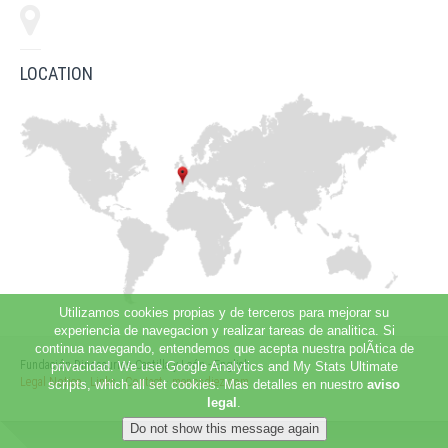
LOCATION
Utilizamos cookies propias y de terceros para mejorar su
experiencia de navegacion y realizar tareas de analitica. Si
continua navegando, entendemos que acepta nuestra polÃ­tica de
Fundación Dinosaurios Castilla y León - English
privacidad. We use Google Analytics and My Stats Ultimate
Legal Notice
·
Links
·
Contact
·
menosdiez.com
scripts, which all set cookies. Mas detalles en nuestro
aviso
legal
.