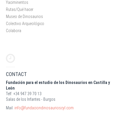
Yaciminentos
Rutas/Qué hacer
Museo de Dinosaurios
Colectivo Arqueológico
Colabora
CONTACT
Fundación para el estudio de los Dinosaurios en Castilla y
León
Telf. +34 947 39 70 13
Salas de los Infantes - Burgos
Mail:
info@fundaciondinosaurioscyl.com