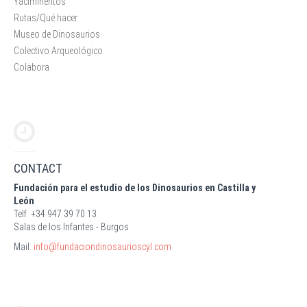
Yaciminentos
Rutas/Qué hacer
Museo de Dinosaurios
Colectivo Arqueológico
Colabora
CONTACT
Fundación para el estudio de los Dinosaurios en Castilla y
León
Telf. +34 947 39 70 13
Salas de los Infantes - Burgos
Mail:
info@fundaciondinosaurioscyl.com